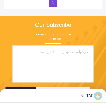
1
Our Subscribe
Lorem sum is not simply 
random text.
بفرست
NetTAP