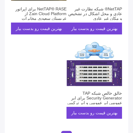
NetTAP® شبکه نظارت غیر
NetTAP® RASE برای اپراتور
عادی و محل اشکال در تشخیص
Zain Cloud Platform از
و مکان غیر عادی
عربستان سعودی مخابرات
بهترین قیمت رو بدست بیار
بهترین قیمت رو بدست بیار
خالق خالص شبکه TAP
Security Generator برای ابر
عمومی ابر عمومی و ابر ترکیبی
بهترین قیمت رو بدست بیار