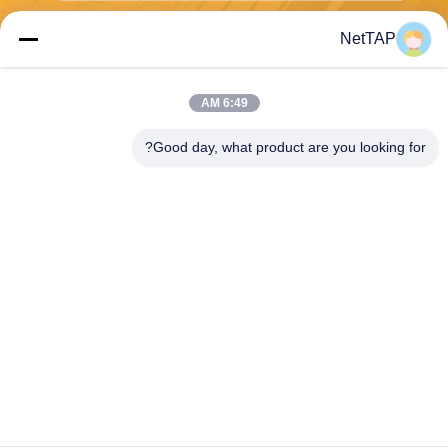
NetTAP
بفرست
6:49 AM
Good day, what product are you looking for?
Chengdu Shuwei Communication
Technology Co., Ltd.
jerry@nettap.com.cn
+86-028-84776105-606
2F ، G4 پارک نرم افزار TianF
u ، چنگدو ، چین.
چین کیفیت خوب کارگزار شبکه بسته عرضه کننده. حقوق چاپ 2026 Chengdu