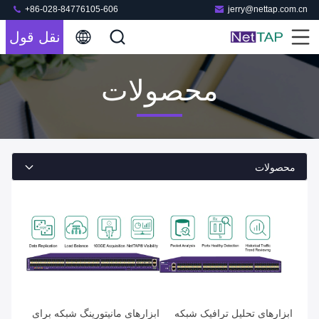
+86-028-84776105-606
jerry@nettap.com.cn
نقل قول
محصولات
محصولات
ابزارهای تحلیل ترافیک شبکه
ابزارهای مانیتورینگ شبکه برای