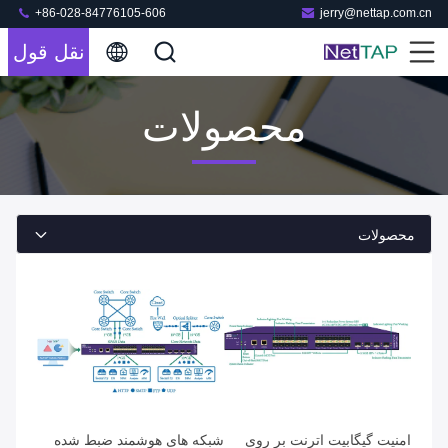
+86-028-84776105-606
jerry@nettap.com.cn
نقل قول
محصولات
محصولات
امنیت گیگابیت اترنت بر روی
شبکه های هوشمند ضبط شده