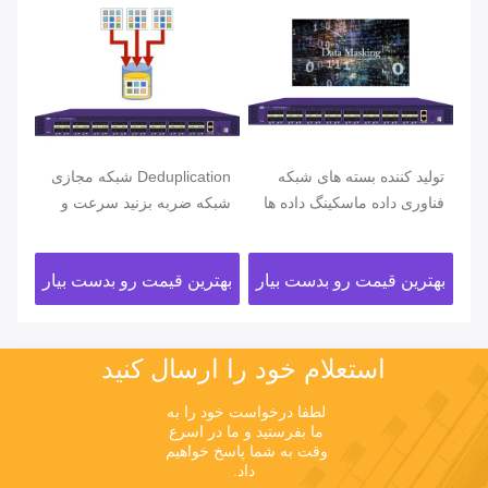
تولید کننده بسته های شبکه
Deduplication شبکه مجازی
TAP
Et
فناوری داده ماسکینگ داده ها
شبکه ضربه بزنید سرعت و
و
و TAP از حفاظت از داده های
دید شبکه را بهینه کنید
ابر
ترا
ار
بهترین قیمت رو بدست بیار
بهترین قیمت رو بدست بیار
بهت
استعلام خود را ارسال کنید
لطفا درخواست خود را به 
ما بفرستید و ما در اسرع 
وقت به شما پاسخ خواهیم 
داد.