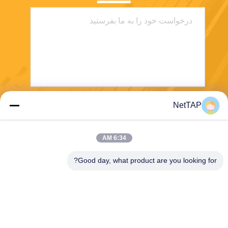
NetTAP
بفرست
6:34 AM
Good day, what product are you looking for?
Chengdu Shuwei Communication
Technology Co., Ltd.
jerry@nettap.com.cn