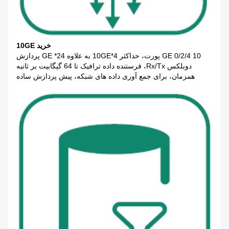
خرید 10GE
10 GE 0/2/4 پورت، حداکثر 4*10GE به علاوه 24* GE پردازش
دوبلکس Rx/Tx، فرستنده داده ترافیک تا 64 گیگابیت بر ثانیه
همزمان، برای جمع آوری داده های شبکه، پیش پردازش ساده