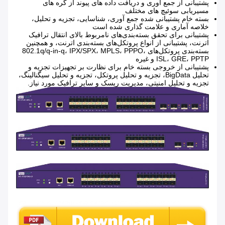
پشتیبانی از جمع آوری و دریافت داده های پیوند از گره های
مسیریابی سوئیچ های مختلف
بسته خام پشتیبانی شده جمع آوری، شناسایی، تجزیه و تحلیل،
خلاصه آماری و علامت گذاری شده است
پشتیبانی برای تحقق بسته‌بندی‌های نامربوط بالای انتقال ترافیک
اترنت، پشتیبانی از انواع پروتکل‌های بسته‌بندی اترنت، و همچنین
بسته‌بندی پروتکل‌های 802.1q/q-in-q، IPX/SPX، MPLS، PPPO،
ISL، GRE، PPTP و غیره
پشتیبانی از خروجی بسته خام برای نظارت بر تجهیزات تجزیه و
تحلیل BigData، تجزیه و تحلیل پروتکل، تجزیه و تحلیل سیگنالینگ،
تجزیه و تحلیل امنیتی، مدیریت ریسک و سایر ترافیک مورد نیاز.