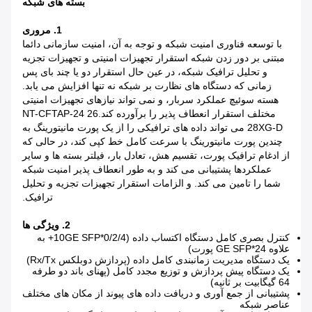
بسته های شبکه
1. مروری
با توسعه فناوری امنیت شبکه و توجه به آن، امنیت سازمانی دائما
مبتنی بر دور زدن شبکه استقرار تجهیزات امنیتی و تجهیزات تجزیه
و تحلیل ترافیک شبکه، در عین حال استقرار دو یا چند بای پس
زمانی که دستگاه های نظارت بر شبکه نه تنها افزایش می یابد.
هسته سوئیچ عملکرد سربار، و نمی تواند نیازهای تجهیزات امنیتی
مختلف استقرار انعطاف پذیر را برآورده کند.NT-CFTAP-24 26
28XG-D می تواند داده های ترافیکی را از یک پورت مانیتورینگ به
چندین پورت مانیتورینگ با سرعت کامل خط کپی کند، در حالی که
از ادغام ترافیک پورت، تقسیم هش، تعادل بار، فیلتر بسته ها و سایر
عملکردها پشتیبانی می کند و به طور انعطاف پذیر امنیت شبکه
شما را تامین می کند. و الزامات استقرار تجهیزات تجزیه و تحلیل
ترافیک.
2. ویژگی ها
کنترل بصری کامل دستگاه اکتساب داده (0/2/4*10GE SFP+ به
علاوه 24*GE SFP پورت)
یک دستگاه مدیریت زمانبندی کامل داده (پردازش دوبلکس Rx/Tx)
یک دستگاه پیش پردازش و توزیع مجدد کامل (پهنای باند دو طرفه
64 گیگابیت بر ثانیه)
پشتیبانی از جمع آوری و دریافت داده های پیوند از مکان های مختلف
عناصر شبکه