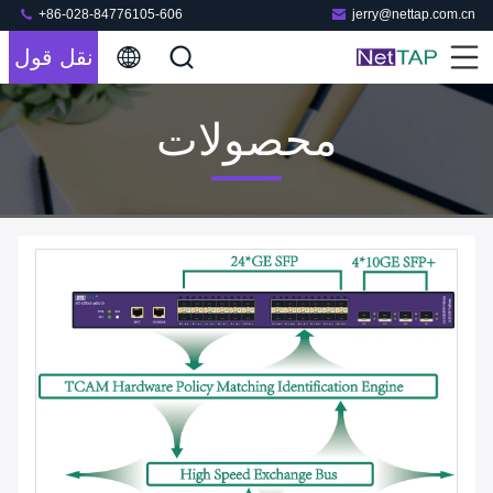
+86-028-84776105-606
jerry@nettap.com.cn
نقل قول
محصولات