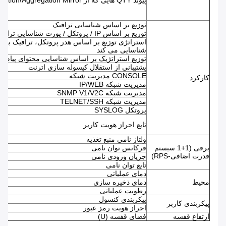
توزیع بر اساس شناسایی ترافیک
توزیع بر اساس IP / پروتکل / پورت شناسایی ترافیک پنج تایی
استراتژی توزیع بر اساس هدر پروتکل، ترافیک بر
شناسایی می کند
توزیع استراتژیک بر اساس شناسایی محتوای پیام ع
پشتیبانی از استقلال کپسوله سازی اترنت
CONSOLE مدیریت شبکه
کارکرد
مدیریت شبکه IP/WEB
مدیریت شبکه SNMP V1/V2C
مدیریت شبکه TELNET/SSH
پروتکل SYSLOG
تابع احراز هویت کاربر
ولتاژ نامی منبع تغذیه
برقی (1+1 سیستم
فرکانس توان نامی
قدرت اضافی-RPS)
جریان ورودی نامی
تابع توان نامی
دمای عملیاتی
محیط
دمای ذخیره سازی
رطوبت عملیاتی
پیکربندی کنسول
پیکربندی کاربر
احراز هویت رمز عبور
ارتفاع قفسه
فضای قفسه (U)