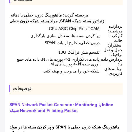
برجسته کردن:
مانیتورینگ درون خطی یا دهانه
,
ژنراتور بسته شبکه SPAN
,
مولد بسته شبکه درون خطی
پردازنده
CPU ASIC Chip Plus TCAM
هوشمند:
کارکرد:
پر کردن بسته ها، متعادل سازی بارگذاری
حالت
درون خطی، خارج از باند، SPAN
استقرار:
حمل و نقل
تقسیم هش ترافیک 10G
ترافیک:
پردازش داده
داده های تکراری 1-> پورت های N، داده های جمع
ها:
آوری شده N -> پورت های M
برنامه های
شبکه خود را مدیریت و بهینه کنید
کاربردی:
توضیحات
Inline یا SPAN Network Packet Generator Monitoring
Network and Filleting Packet شبکه
مانیتورینگ شبکه درون خطی یا SPAN و پر کردن بسته ها در مولد