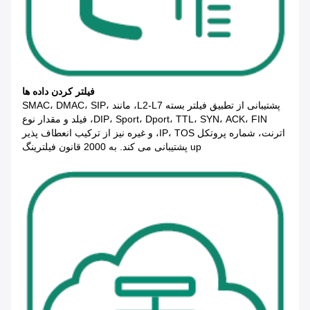
فیلتر کردن داده ها
پشتیبانی از تطبیق فیلتر بسته L2-L7، مانند SMAC، DMAC، SIP،
DIP، Sport، Dport، TTL، SYN، ACK، FIN، فیلد و مقدار نوع
اترنت، شماره پروتکل IP، TOS، و غیره نیز از ترکیب انعطاف پذیر
up پشتیبانی می کند. به 2000 قانون فیلترینگ