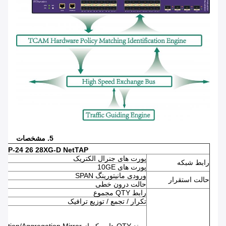
5. مشخصات
TAP-24 26 28XG-D NetTAP
پورت های جنرال الکتریک
رابط شبکه
پورت های 10GE
ورودی مانیتورینگ SPAN
حالت استقرار
حالت درون خطی
رابط QTY مجموع
تکرار / تجمع / توزیع ترافیک
پیوند QTY هایی که از Replication/Aggregation Mirror پشتیبانی می کنند