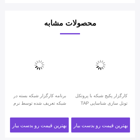
محصولات مشابه
کارگزار پکیج شبکه با پروتکل
برنامه کارگزار شبکه بسته در
ker
Br
تونل سازی شناسایی TAP
شبکه تعریف شده توسط نرم
der
شبکه با حذف داده ها
افزار SDN
ابر
ار
بهترین قیمت رو بدست بیار
بهترین قیمت رو بدست بیار
بهت