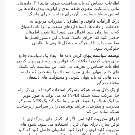
اطلاعات حساس که باید محافظت شوند، مانند PII، داده های
مالی یا مالکیت معنوی.طبقه بندی و اولویت بندی داده ها بر
اساس سطح حساسیت آن برای هدایت اجرای ماسک.
درک الزامات قانونی و انطباق
: با مقررات مربوط به
حفاظت از داده ها، استانداردهای صنعت و الزامات انطباق
که در سازمان شما اعمال می شود آشنا شوید.اطمینان
حاصل کنید که اجرای ماسک شما با این دستورالعمل ها
مطابقت دارد تا از هرگونه مشکل قانونی یا نظارتی
جلوگیری شود.
توسعه سیاست پنهان کردن داده ها
: ایجاد یک سیاست جامع
برای پنهان کردن اطلاعات که قوانین و رویه های پنهان کردن
اطلاعات حساس را تعریف می کند. این سیاست باید تکنیک
های خاص پنهان سازی مورد استفاده را مشخص کند.دامنه
داده هایی که باید پنهان شوند، و مسئولیت های ذینفعان
مختلف درگیر.
از یک دلال بسته شبکه متمرکز استفاده کنید
: اجرای یک راه
حل مرکب بسته شبکه (NPB) که می تواند به طور موثر
ترافیک شبکه را ضبط، فیلتر و ماسک کند.یک NPB متمرکز
مدیریت و پیکربندی فرآیند پوشاندن را در سراسر زیرساخت
شبکه ساده می کند.
اجرای مدیریت کلید امن
: اگر از تکنیک های رمزگذاری یا
توکن سازی برای پنهان کردن استفاده می شود، شیوه های
مدیریت کلید قوی را اجرا کنید. اطمینان حاصل کنید که کلید