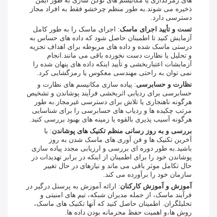
های رمزگذاری یا مکانیسم های توکن سازی به طور ایمن
ذخیره می شوند.به طور منظم چرخشو فقط به افراد مجاز
دسترسی دارد.
تست و تأیید اجرای ماسک
: اجرای ماسک را به طور کامل
آزمایش کنید تا اطمینان حاصل شود که داده های حساس به
درستی ماسک شده و داده های مربوطه برای اهداف تجزیه
و تحلیل یا نظارت دست نخورده باقی می مانند.انجام
آزمایشات اعتباربخشی و تأیید اینکه داده های پنهان شده را
نمی توان به راحتی مهندسی معکوس یا رمزگشایی کرد.
نظارت و حسابرسی
: پیاده سازی مکانیسم های نظارت و
حسابرسی برای ردیابی اثربخشی فرآیند پوشاندن و تشخیص
هرگونه ناهنجاری یا تلاش برای دسترسی غیرمجاز.به طور
مرتب چکیده ها و ردیاب های حسابرسی را برای شناسایی
هرگونه آسیب پذیری بالقوه یا زمینه های بهبود بررسی کنید.
بررسی و به روز رسانی منظم تکنیک های پوشاندن
: با
آخرین تکنیک ها و فن آوری های ماسک شدن به روز
باشید.به طور دوره ای بررسی و ارزیابی مجدد پیاده سازی
پوشاندن خود را برای اطمینان از اینکه در برابر تهدیدات در
حال تکامل موثر باقی می ماند و نیازهای در حال تغییر
سازمان خود را برآورده می کند.
آموزش و آموزش کارکنان
: ارائه آموزش به پرسنل درگیر در
فرآیند ماسک، از جمله مدیران شبکه، تیم های امنیتی و
تحلیلگران. اطمینان حاصل کنید که آنها تکنیک های ماسک،
روش ها،و اهمیت حفظ محرمانه بودن داده ها.