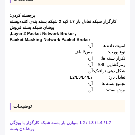
برجسته کردن:
کارگزار شبکه تعادل بار L7,لایه 2 شبکه بسته بندی کننده,بسته
پوشان شبکه بسته فروش
,
Layer 2 Packet Network Broker
,
Packet Masking Network Packet Broker
امنیت داده ها:
آره
نوع پورت:
مس/الیاف
تکرار بسته ها:
آره
رمزگشایی SSL:
آره
شکل دهی ترافیک:
آره
تعادل بار:
L2/L3/L4/L7
تجمیع بسته ها:
آره
برش بسته:
آره
توضیحات
L2 / L3 / L4 / L7 متوازن بار بسته شبکه کارگزار با ویژگی
پوشاندن بسته