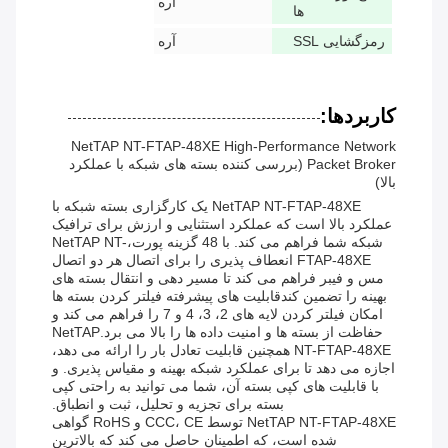
آره
ها
رمزگشایی SSL
آره
کاربردها:
NetTAP NT-FTAP-48XE High-Performance Network
Packet Broker (بررسی کننده بسته های شبکه با عملکرد
بالا)
NetTAP NT-FTAP-48XE یک کارگزاری بسته شبکه با
عملکرد بالا است که عملکرد استثنایی و ارزش برای ترافیک
شبکه شما فراهم می کند. با 48 گزینه پورت،NetTAP NT-
FTAP-48XE انعطاف پذیری را برای اتصال هر دو اتصال
مس و فیبر فراهم می کند تا مسیر دهی و انتقال بسته های
بهینه را تضمین کندقابلیت های پیشرفته فیلتر کردن بسته ها
امکان فیلتر کردن لایه های 2، 3، 4 و 7 را فراهم می کند و
حفاظت از بسته ها و امنیت داده ها را بالا می برد.NetTAP
NT-FTAP-48XE همچنین قابلیت تعادل بار را ارائه می دهد،
اجازه می دهد تا برای عملکرد شبکه بهینه و مقیاس پذیری. و
با قابلیت های کپی بسته آن، شما می توانید به راحتی کپی
بسته برای تجزیه و تحلیل، ثبت و انطباق.
NetTAP NT-FTAP-48XE توسط CCC، CE و RoHS گواهی
شده است، که اطمینان حاصل می کند که بالاترین