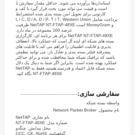
استانداردها برآورده می شوند. حداقل مقدار سفارش 1
است و قیمت می تواند مورد بحث قرار گیرد.با کف و
کارتونی برای تحویل امن بسته بندی شده استشرایط
پرداخت شامل L / C، D / A، D / P، T / T، Western Union
و MoneyGram است.NetTAP NT-FTAP-48XE ظرفیت
عرضه 100 مجموعه در ماه دارد.
NetTAP NT-FTAP-48XE برای هر برنامه ای، کارگزاری
بسته های شبکه ای ایده آل است که عملکرد بالا، انعطاف
پذیری و قابلیت اطمینان را فراهم می کند.با قابلیت های
پیشرفته فیلتر بسته بندی و تعادل بار، می توانید مطمئن
باشید که ترافیک شبکه شما محافظت شده و برای حداکثر
عملکرد بهینه شده است. بنابراین اگر شما به دنبال یک دلال
بسته شبکه قابل اعتماد و قدرتمند هستید،فقط به NetTAP
NT-FTAP-48XE نگاه کنيد.
سفارشی سازی:
واسطه بسته شبکه
نام محصول: Network Packet Broker
نام تجاری: NetTAP
شماره مدل: NT-FTAP-48XE
محل پیدایش: چنگدو
گواهینامه: CCC، CE، RoHS