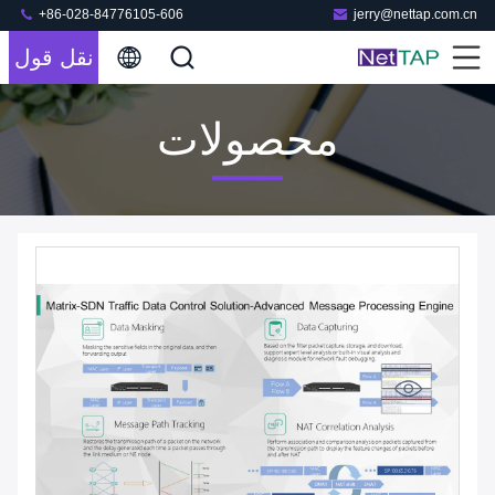
+86-028-84776105-606
jerry@nettap.com.cn
نقل قول
محصولات