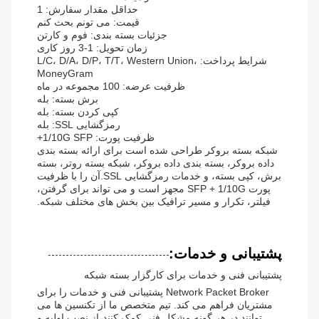
حداقل مقدار سفارش: 1
قیمت: می تونم بحث کنم
جزئیات بسته بندی: فوم و کارتن
زمان تحویل: 1-3 روز کاری
شرایط پرداخت: L/C، D/A، D/P، T/T، Western Union،
MoneyGram
ظرفیت عرضه: 100 مجموعه در ماه
برش بسته: بله
کپی کردن بسته: بله
رمزگشایی SSL: بله
ظرفیت پورت: 1/10G SFP+
شبکه بسته بروکر طراحی شده است برای ارائه بسته بندی
داده بروکر، بسته بندی داده بروکر، شبکه بسته روتر، بسته
برش، کپی بسته، و خدمات رمزگشایی SSL.آن را با ظرفیت
پورت SFP + 1/10G مجهز است و می تواند برای گرفتن،
فیلتر، تکرار و مسیر ترافیک بین بخش های مختلف شبکه.
پشتیبانی و خدمات:
پشتیبانی فنی و خدمات برای کارگزار بسته شبکه
Network Packet Broker پشتیبانی فنی و خدمات را برای
مشتریان فراهم می کند. تیم متخصص ما از تکنسین ها می
توانند در هر گونه مشکل فنی کمک کنند،از نصب اولیه و