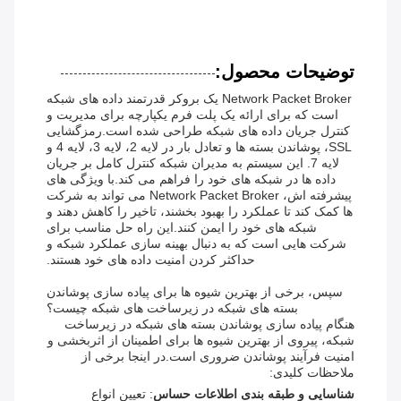
توضیحات محصول:
Network Packet Broker یک بروکر قدرتمند داده های شبکه
است که برای ارائه یک پلت فرم یکپارچه برای مدیریت و
کنترل جریان داده های شبکه طراحی شده است.رمزگشایی
SSL، پوشاندن بسته ها و تعادل بار در لایه 2، لایه 3، لایه 4 و
لایه 7. این سیستم به مدیران شبکه کنترل کامل بر جریان
داده ها در شبکه های خود را فراهم می کند.با ویژگی های
پیشرفته اش، Network Packet Broker می تواند به شرکت
ها کمک کند تا عملکرد را بهبود بخشند، تاخیر را کاهش دهند و
شبکه های خود را ایمن کنند.این راه حل مناسب برای
شرکت هایی است که به دنبال بهینه سازی عملکرد شبکه و
حداکثر کردن امنیت داده های خود هستند.
سپس، برخی از بهترین شیوه ها برای پیاده سازی پوشاندن
بسته های شبکه در زیرساخت های شبکه چیست؟
هنگام پیاده سازی پوشاندن بسته های شبکه در زیرساخت
شبکه، پیروی از بهترین شیوه ها برای اطمینان از اثربخشی و
امنیت فرآیند پوشاندن ضروری است.در اینجا برخی از
ملاحظات کلیدی:
شناسایی و طبقه بندی اطلاعات حساس
: تعیین انواع