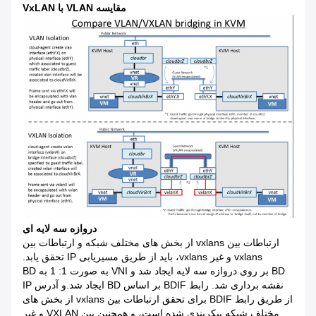
مقایسه VLAN با VxLAN
دروازه سه لایه ای
ارتباطات بین vxlans از بخش های مختلف شبکه و ارتباطات بین
vxlans و غیر vxlans، باید از طریق مسیریابی IP تحقق یابد.
BD بر روی دروازه سه لایه ایجاد شد و VNI به صورت 1: 1 به BD
نقشه برداری شد. رابط BDIF بر اساس BD ایجاد شد.و آدرس IP
از طریق رابط BDIF برای تحقق ارتباطات بین vxlans از بخش های
مختلف شبکه پیکربندی شده است، و همچنین بین VXLAN و غیر