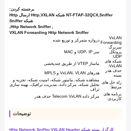
برجسته کردن:
NT-FTAP-32QCX,Sniffer شبکه Http,VXLAN ارسال Http
شبکه Sniffer
,
Http Network Sniffer
,
VXLAN Forwarding Http Network Sniffer
VxLAN
دروازه متمرکز و توزیع شده
Forwarding:
سربرگ
پروتکل
سر UDP، IP و MAC
UDP:
شبکه های
ماساژ VTEP از طریق چندپخشی
VxLAN:
حذف هدر
هدرهای VxLAN، VLAN و MPLS
بسته:
مشاهده شبکه، مانیتور شبکه، امنیت شبکه، تجزیه و
راه حل های
تحلیل شبکه، مرکز داده، مدیریت ترافیک، بهینه سازی
مرتبط:
تراف
برنامه های
مرکز داده Telecom VxLAN حذف هدر
کاربردی:
توضیحات
کارگزار بسته شبکه Http Network Sniffer VXLAN Header