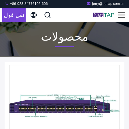
+86-028-84776105-606
jerry@nettap.com.cn
نقل قول
محصولات