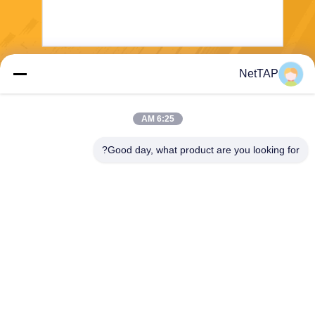
NetTAP
بفرست
6:25 AM
Good day, what product are you looking for?
Chengdu Shuwei Communication
Technology Co., Ltd.
jerry@nettap.com.cn
+86-028-84776105-606
2F ، G4 پارک نرم افزار TianF
u ، چنگدو ، چین.