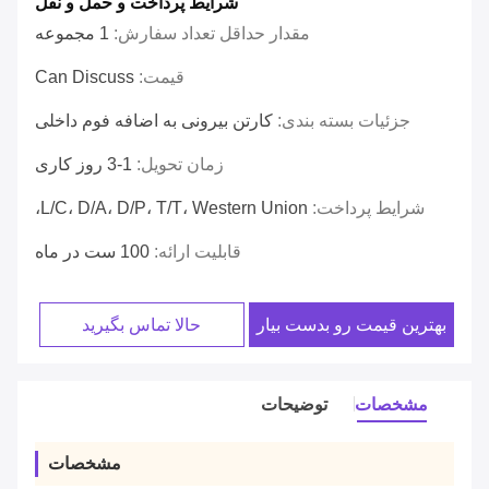
شرایط پرداخت و حمل و نقل
مقدار حداقل تعداد سفارش:
1 مجموعه
قیمت:
Can Discuss
جزئیات بسته بندی:
کارتن بیرونی به اضافه فوم داخلی
زمان تحویل:
1-3 روز کاری
شرایط پرداخت:
L/C، D/A، D/P، T/T، Western Union،
قابلیت ارائه:
100 ست در ماه
بهترین قیمت رو بدست بیار
حالا تماس بگیرید
مشخصات
توضیحات
مشخصات