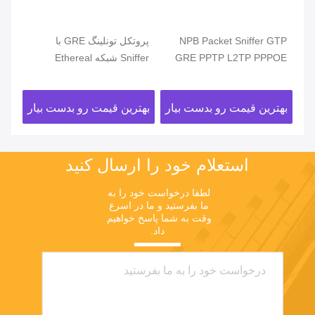
480G
NPB Packet Sniffer GTP
پروتکل تونلینگ GRE با
GRE PPTP L2TP PPPOE
Sniffer شبکه Ethereal
اتر
پروتکل تنظیم برچسب هدر
IPSec در NPB از داده های
بای
برچسب
Multicast محافظت می کند
ار
بهترین قیمت رو بدست بیار
بهترین قیمت رو بدست بیار
بهت
استعلام خود را ارسال کنید
لطفا درخواست خود را به 
ما بفرستید و ما در اسرع 
وقت به شما پاسخ خواهیم 
داد.