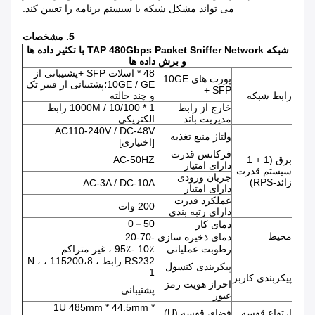
می تواند مشکل شبکه یا سیستم برنامه را تعیین کند.
5. مشخصات
شبکه TAP 480Gbps Packet Sniffer Network با تکثیر داده ها
و برش داده ها
48 * اسلات SFP +پشتیبانی از
پورت های 10GE
10GE / GE؛پشتیبانی از فیبر تک
SFP +
رابط شبکه
و چند حالته
خارج از رابط
1 * 10/100 / 1000M رابط
مدیریت باند
الکتریکی
AC110-240V / DC-48V
ولتاژ منبع تغذیه
[اختیاری]
فرکانس قدرت
برق (1 + 1
AC-50HZ
دارای امتیاز
سیستم قدرت
جریان ورودی
زائد-RPS)
AC-3A / DC-10A
دارای امتیاز
عملکرد قدرت
200 وات
دارای رتبه بندی
0－50
دمای کار
محیط
دمای ذخیره سازی
-20-70
رطوبت عملیاتی
10٪ -95٪ ، غیر متراکم
RS232 رابط ، 115200،8 ، N ،
پیکربندی کنسول
1
پیکربندی کاربر
احراز هویت رمز
پشتیبانی
عبور
1U 485mm * 44.5mm *
ارتفاع قفسه
فضای قفسه (U)