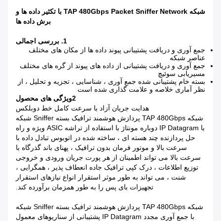
شبکه TAP 480Gbps Packet Sniffer Network با تکثیر داده ها و
برش داده ها
1. بررسی اجمالی
جمع آوری و دریافت پشتیبانی پیوند داده ها از مکان های مختلف
عناصر شبکه
جمع آوری و دریافت پشتیبانی از داده های پیوند از گره های مختلف
مسیریابی سوئیچ
بسته خام پشتیبانی شده جمع آوری ، شناسایی ، تجزیه و تحلیل ، از
نظر آماری خلاصه و علامت گذاری شده است
2
ویژگی های محصول
هدایت جریان آزاد با سرعت کامل خط دوبلکس
شبکه TAP 480Gbps پردازش هوشمند ترافیک بسته Sniffer شبکه
با IP Datagram دوباره مونتاژ با استفاده از تراشه ASIC ویژه و راه
حل پردازنده چند هسته ای ، ساخته شده در اتوبوس تبادل داده با
سرعت بالا و موتور فرمان بدون ترافیک ، پهنای باند گذرگاه با
سرعت بالا می تواند اطمینان از هر پورت جریان ورودی و خروجی
توزیع اطلاعات ، درک کپی ترافیک جاده انعطاف پذیر ، همگرایی ،
شنت ، می تواند به طور موثر استقرار انواع نیازهای استقرار
تجهیزات بای پس را به طور همزمان برآورده کند.
شبکه TAP 480Gbps پردازش هوشمند ترافیک بسته Sniffer شبکه
با جمع آوری مجدد IP Datagram پشتیبانی از سناریوهای معمول