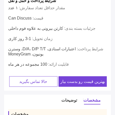
شرایط پرداخت و حمل و نقل
مقدار حداقل تعداد سفارش:
۱ عدد
قیمت:
Can Discuss
جزئیات بسته بندی:
کارتن بیرونی به علاوه فوم داخلی
زمان تحویل:
1-3 روز کاری
شرایط پرداخت:
اعتبارات اسنادی، D/A، D/P T/T، وسترن
یونیون، MoneyGram
قابلیت ارائه:
100 مجموعه در هر ماه
بهترین قیمت رو بدست بیار
حالا تماس بگیرید
مشخصات
توضیحات
مشخصات