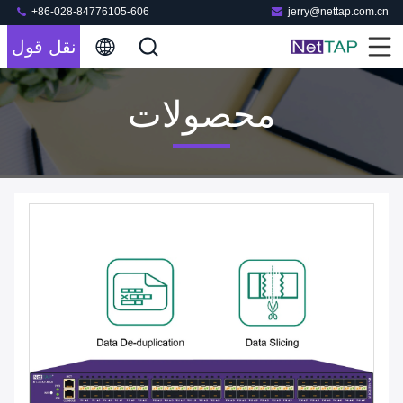
+86-028-84776105-606
jerry@nettap.com.cn
نقل قول
محصولات