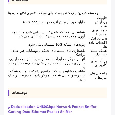
برجسته کردن:
پاک کننده بسته های شبکه
,
تقسیم تکثیر داده ها
قابلیت
پردازش
قابلیت پردازش ترافیک هوشمند 480Gbps
شبکه:
جمع آوری
شناسایی تکه تکه شدن IP پشتیبانی شده و از جمع
مجدد IP
آوری مجدد تکه تکه شدن IP پشتیبانی می کند
Datagram:
اکتساب داده
پیوندهای شبکه 10G پشتیبانی می شود
ها:
شبکه بسته
ناهنجاری های بسته های شبکه ، نوسانات غیر عادی
Sniffer:
ترافیک
آنها از مرکز مخابرات ، صدا و سیما ، دولت ، دارایی
برنامه های
، انرژی ، نیرو ، نفت ، بیمارستان ، مدرسه ، شرکت
کاربردی::
و
قابلیت مشاهده شبکه ، مانیتور شبکه ، امنیت شبکه
راه حل های
، تجزیه و تحلیل شبکه ، مرکز داده ، مدیریت ترافیک
مرتبط::
، به
توضیحات
480Gbps Network Packet Sniffer با Deduplication و
Cutting Data Ethernet Packet Sniffer