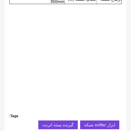
350mm
Tags:
ابزار sniffer شبکه
گیرنده بسته اترنت