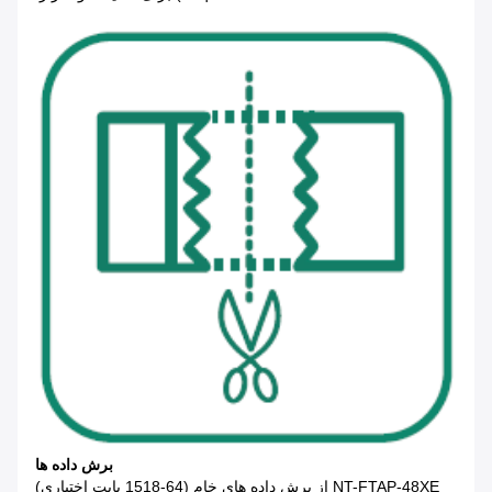
برش داده ها
NT-FTAP-48XE از برش داده های خام (64-1518 بایت اختیاری)