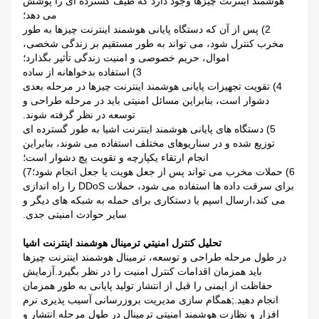
هوشمند اینترنت چیزها وجود دارد که طیف گسترده ای را پوشش
می دهد؛
2) پس از آن که دستگاه پایانی هوشمند اینترنت چیزها به طور
مخرب کنترل شود، می تواند به طور مستقیم بر زندگی شخصی،
اموال، حریم خصوصی و امنیت زندگی تأثیر بگذارد؛
3) استفاده بدخواهانه از ساده
4) تقویت تجهیزات پایانی هوشمند اینترنت چیزها در مرحله بعدی
دشوار است، بنابراین مسائل امنیتی باید در مرحله طراحی و
توسعه در نظر گرفته شوند.
5) دستگاه های پایانی هوشمند اینترنت اشیا به طور گسترده ای
توزیع شده و در سناریوهای مختلف استفاده می شوند، بنابراین
انجام ارتقاء یکپارچه و تقویت پچ دشوار است؛
6) حملات مخرب می تواند پس از جعل هویت یا جعل انجام شود؛7)
برای سرقت داده ها استفاده می شود، حملات DDoS را راه اندازی
می کند،ارسال اسپم یا دستکاری برای حمله به شبکه های دیگر و
سایر حوادث امنیتی جدی.
تحليل کنترل امنيتي ترمينال هوشمند اينترنت اشيا
در طول مرحله طراحی و توسعه، ترمینال هوشمند اینترنت چیزها
باید همزمان اقدامات کنترل امنیت را در نظر بگیرد.آزمایش
حفاظت از ایمنی را قبل از انتشار تولید پایانی به طور همزمان
انجام دهید.;همگام سازی مدیریت بروزرسانی آسیب پذیری نرم
افزار و نظارت هوشمند امنیتی ترمینال در طول مرحله انتشار و