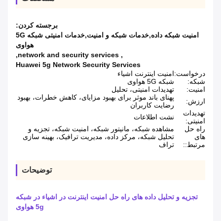
برجسته کردن:
امنیت شبکه داده,خدمات شبکه و امنیت,خدمات امنیتی شبکه 5G
هواوی
,
network and security services
,
Huawei 5g Network Security Services
درخواست:
امنیت اینترنت اشیاء
شبکه:
شبکه 5G هواوی
امنیت:
تهدیدات امنیتی، تحلیل
پهنای باند موثر برای بهبود مزایای، کاهش خطرات، بهبود
ارزش:
رضایت کاربران
تهدیدات
نشت اطلاعات
امنیتی:
راه حل
مشاهده شبکه، مانیتور شبکه، امنیت شبکه، تجزیه و
های
تحلیل شبکه، مرکز داده، مدیریت ترافیک، بهینه سازی
مرتبط::
تراف
توضیحات
تجزیه و تحلیل داده های راه حل امنیت اینترنت در اشیاء در شبکه
5g هواوی