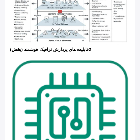
2قابلیت های پردازش ترافیک هوشمند (بخش)