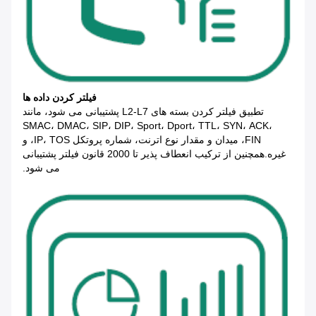
فیلتر کردن داده ها
تطبیق فیلتر کردن بسته های L2-L7 پشتیبانی می شود، مانند
SMAC، DMAC، SIP، DIP، Sport، Dport، TTL، SYN، ACK،
FIN، میدان و مقدار نوع اترنت، شماره پروتکل IP، TOS، و
غیره.همچنین از ترکیب انعطاف پذیر تا 2000 قانون فیلتر پشتیبانی
می شود.