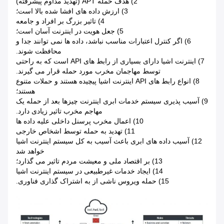
2) هدف حمله APT (تهديد مداوم پیشرفته)
3) ارزش داده های افشا شده بالا است؛
4) تاثیر بزرگ بر افراد و جامعه
5) جعل هویت در اینترنت آسان است؛
6) اگر کنترل اعتبارات مناسب نباشد، داده ها نمی توانند جدا و
محافظت شوند.
7) اینترنت اشیا دارای بسیاری از رابط های API است که به راحتی
توسط مهاجمان مخرب مورد حمله قرار می گیرند.
8) انواع رابط های API اینترنت اشیا پیچیده هستند و حملات متنوع
هستند؛
9) آسیب پذیری سیستم خدمات ابری اینترنت چیزها بعد از حمله یک
مهاجم مخرب تاثیر زیادی دارد.
10) اعمال مخرب پرسنل داخلی علیه داده ها
11) تهدید به حمله توسط اشخاص خارجی
12) آسیب داده های ابری باعث آسیب به کل سیستم اینترنت اشیا
خواهد شد
13) بر اقتصاد ملی و معیشت مردم تاثیر می گذارد؛
14) ایجاد خدمات غیرطبیعی در سیستم اینترنت اشیا
15) حمله ویروس ناشی از به اشتراک گذاری فناوری.