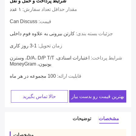
شرایط پرداخت و حمل و نقل
مقدار حداقل تعداد سفارش:
۱ عدد
قیمت:
Can Discuss
جزئیات بسته بندی:
کارتن بیرونی به علاوه فوم داخلی
زمان تحویل:
1-3 روز کاری
شرایط پرداخت:
اعتبارات اسنادی، D/A، D/P T/T، وسترن
یونیون، MoneyGram
قابلیت ارائه:
100 مجموعه در هر ماه
بهترین قیمت رو بدست بیار
حالا تماس بگیرید
مشخصات
توضیحات
مشخصات