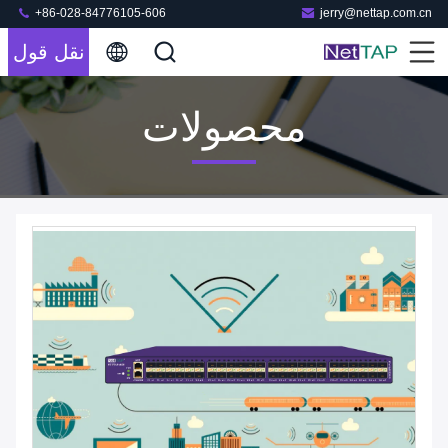
+86-028-84776105-606
jerry@nettap.com.cn
نقل قول
محصولات