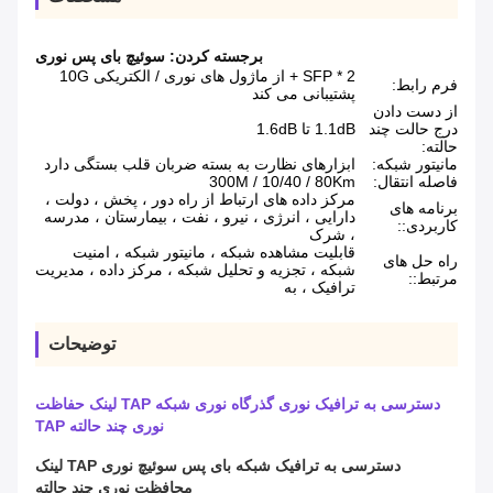
برجسته کردن:
سوئیچ بای پس نوری
2 * SFP + از ماژول های نوری / الکتریکی 10G
فرم رابط:
پشتیبانی می کند
از دست دادن
درج حالت چند
1.1dB تا 1.6dB
حالته:
مانیتور شبکه:
ابزارهای نظارت به بسته ضربان قلب بستگی دارد
فاصله انتقال:
300M / 10/40 / 80Km
مرکز داده های ارتباط از راه دور ، پخش ، دولت ،
برنامه های
دارایی ، انرژی ، نیرو ، نفت ، بیمارستان ، مدرسه
کاربردی::
، شرک
قابلیت مشاهده شبکه ، مانیتور شبکه ، امنیت
راه حل های
شبکه ، تجزیه و تحلیل شبکه ، مرکز داده ، مدیریت
مرتبط::
ترافیک ، به
توضیحات
دسترسی به ترافیک نوری گذرگاه نوری شبکه TAP لینک حفاظت
نوری چند حالته TAP
دسترسی به ترافیک شبکه بای پس سوئیچ نوری TAP لینک
محافظت نوری چند حالته