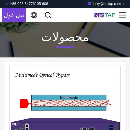
+86-028-84776105-606
jerry@nettap.com.cn
نقل قول
محصولات