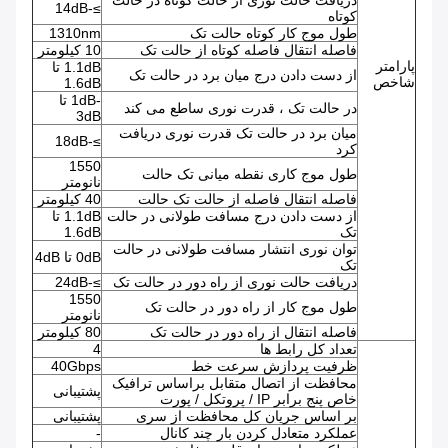
≥-14dB
کوتاه
طول موج کار کوتاه حالت تک
1310nm
فاصله انتقال فاصله کوتاه از حالت تک
10 کیلومتر
پارامتر
1.1dB تا
از دست دادن درج میان برد در حالت تک
شاخص
1.6dB
-1dB تا
در حالت تک ، قدرت نوری ساطع می کند
3dB
میان برد در حالت تک قدرت نوری دریافت
≥-18dB
کرد
1550
طول موج کاری نقطه میانی تک حالت
نانومتر
فاصله انتقال فاصله از حالت تک حالت
40 کیلومتر
از دست دادن درج مسافت طولانی در حالت
1.1dB تا
تک
1.6dB
توان نوری انتشار مسافت طولانی در حالت
0dB تا 4dB
تک
دریافت حالت نوری از راه دور در حالت تک
≥-24dB
1550
طول موج کار از راه دور در حالت تک
نانومتر
فاصله انتقال از راه دور در حالت تک
80 کیلومتر
تعداد کل رابط ها
4
ظرفیت پردازش سرعت خط
40Gbps
محافظت از اتصال متقابل براساس ترافیک
پشتیبانی
خاص پنج برابر IP / پروتکل / پورت
بر اساس جریان کل محافظت از سری
پشتیبانی
عملکرد متعادل کردن بار چند کانال
-