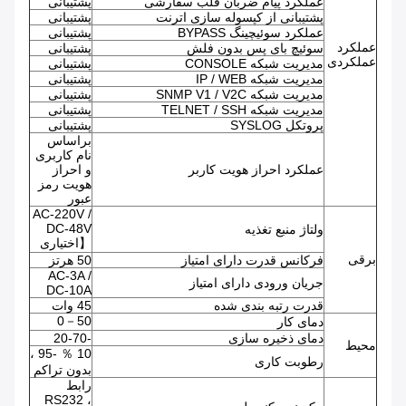
عملکرد پیام ضربان قلب سفارشی
پشتیبانی
پشتیبانی از کپسوله سازی اترنت
پشتیبانی
عملکرد سوئیچینگ BYPASS
پشتیبانی
عملکرد
سوئیچ بای پس بدون فلش
پشتیبانی
عملکردی
مدیریت شبکه CONSOLE
پشتیبانی
مدیریت شبکه IP / WEB
پشتیبانی
مدیریت شبکه SNMP V1 / V2C
پشتیبانی
مدیریت شبکه TELNET / SSH
پشتیبانی
پروتکل SYSLOG
پشتیبانی
براساس
نام کاربری
عملکرد احراز هویت کاربر
و احراز
هویت رمز
عبور
AC-220V /
DC-48V
ولتاژ منبع تغذیه
【اختیاری
برقی
فرکانس قدرت دارای امتیاز
50 هرتز
AC-3A /
جریان ورودی دارای امتیاز
DC-10A
قدرت رتبه بندی شده
45 وات
0－50
دمای کار
دمای ذخیره سازی
-20-70
محیط
10 ％ -95 ،
رطوبت کاری
بدون تراکم
رابط
RS232 ،