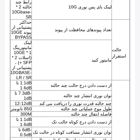
رابط چند
لینک بای پس نوری 10G
حالته 2 *
10Gbase-
SR
حداکثر
پشتیبانی از
تعداد پیوندهای محافظت از پیوند
پیوند 10GE
BYPASS
لینک
مانیتورینگ
حالت
1 * 10GE
استقرار
(اسلات 2 *
مانیتور کنید
SFP +) ،
پشتیبانی از
10GBASE-
LR / SR
1.1dB تا
از دست دادن درج حالت چند حالته
1.6dB
-7.3dB تا
توان نوری انتشار چند حالته
1dB
چند حالته قدرت نوری را دریافت می کند
12-12dB
طول موج عملیاتی چند حالته
850 نانومتر
فاصله انتقال چند حالته
300M
1.1dB تا
از دست دادن درج کوتاه حالت تک
1.6dB
-6dB تا
توان نوری انتشار مسافت کوتاه در حالت تک
0.5dB
دریافت حالت نوری از حالت کوتاه در حالت