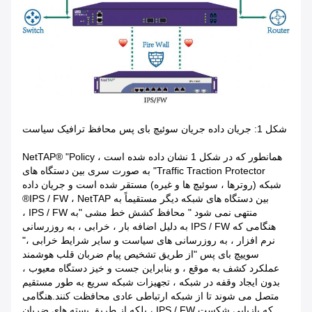
شکل 1: جریان داده جریان سوئیچ بای پس محافظ ترافیک سیاست
همانطور که در شکل 1 نشان داده شده است ، NetTAP® "Policy
Traffic Traction Protector" به صورت سری بین دستگاه های
شبکه (روترها ، سوئیچ ها و غیره) مستقر شده است و جریان داده
بین دستگاه های شبکه دیگر مستقیماً به IPS / FW ، NetTAP®
منتهی نمی شود " محافظ کشش خط مشی "به IPS / FW ،
هنگامی که IPS / FW به دلیل اضافه بار ، خرابی ، به روزرسانی
نرم افزار ، به روزرسانی های سیاست و سایر شرایط خرابی ،"
سوییچ بای پس "از طریق تشخیص پیام ضربان قلب هوشمند
عملکرد کشف به موقع ، و بنابراین جست و خیز دستگاه معیوب ،
بدون ایجاد وقفه در شبکه ، تجهیزات شبکه سریع به طور مستقیم
متصل می شوند تا از شبکه ارتباطی عادی محافظت کنند.هنگامی
که بازیابی شکست IPS / FW ، بلکه از طریق بسته های ضربان