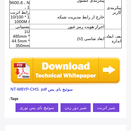
پیکربندی کنسول
9600،8 ، N
، 1
پیکربندی
کاربر
رابط اترنت
خارج از رابط مدیریت شبکه
1 * 10/100
/ 1000M
احراز هویت رمز عبور
پشتیبانی
1U
بعد، ابعاد،
485mm *
ابعاد شاسی (U)
اندازه
44.5mm *
350mm
سوئیچ بای پس NT-MBYP-CHS. pdf
Tags:
شیر اترنت
شیر دور زدن
سوئیچ بای پس نوری