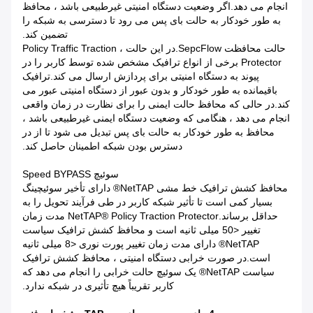
انجام می دهد.اگر وضعیت دستگاه امنیتی غیرطبیعی باشد ، محافظ
به طور خودکار به حالت بای پس می رود تا دسترسی به شبکه را
تضمین کند.
حالت محافظت SepcFlow.در این حالت ، Policy Traffic Traction
Protector برخی از انواع ترافیک مشخص شده توسط کاربر را در
پیوند به دستگاه امنیتی برای پردازش ارسال می کند.ترافیک
باقیمانده به طور خودکار و بدون عبور از دستگاه امنیتی عبور می
کند.در حالی که محافظ حالت ایمنی را برای نظارت در زمان واقعی
انجام می دهد ، هنگامی که وضعیت دستگاه ایمنی غیرطبیعی باشد ،
محافظ به طور خودکار به حالت بای پس تبدیل می شود تا از در
دسترس بودن شبکه اطمینان حاصل کند.
سوئیچ Speed ​​BYPASS
محافظ کشش ترافیک خط مشی NetTAP® دارای تأخیر سوئیچینگ
بسیار کمی است تا تأثیر شبکه کاربر در طی فرآیند تحویل را به
حداقل برساند.NetTAP® Policy Traction Protector مدت زمان
تغییر <50 میلی ثانیه است و محافظ کشش ترافیک سیاست
NetTAP® دارای مدت زمان تغییر پورت نوری <8 میلی ثانیه
است.در صورت خرابی دستگاه امنیتی ، محافظ کشش ترافیک
سیاست NetTAP® یک سوئیچ حالت خرابی را انجام می دهد که
کاربر تقریباً هیچ تأثیری در شبکه ندارد.