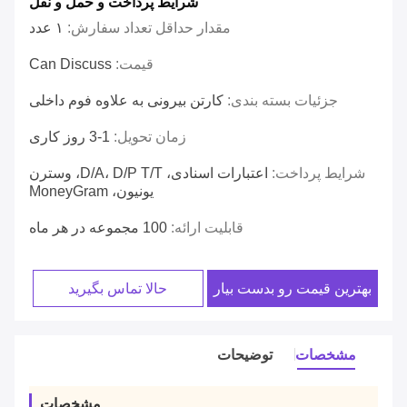
شرایط پرداخت و حمل و نقل
مقدار حداقل تعداد سفارش:
۱ عدد
قیمت:
Can Discuss
جزئیات بسته بندی:
کارتن بیرونی به علاوه فوم داخلی
زمان تحویل:
1-3 روز کاری
شرایط پرداخت:
اعتبارات اسنادی، D/A، D/P T/T، وسترن
یونیون، MoneyGram
قابلیت ارائه:
100 مجموعه در هر ماه
بهترین قیمت رو بدست بیار
حالا تماس بگیرید
مشخصات
توضیحات
مشخصات