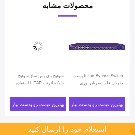
محصولات مشابه
ای
Inline Bypass Switch بسته
سوئیچ بای پس ساز سوئیچ
TAP
ان
ضربان قلب ضربان نوری
شبکه اترنت TAP با استفاده
پاس
غیرفعال TAP HTTP WEB
از توازن بار پویا ، جواب بسته
WAF IPS
TELNET SSH مدیریت
ضربان قلب را بدهد
ار
بهترین قیمت رو بدست بیار
بهترین قیمت رو بدست بیار
بهت
استعلام خود را ارسال کنید