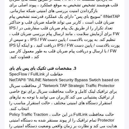
قلب هوشمند تشخیص تشخیص به موقع عملکرد ، پیوند اصلی برای
بازگرداندن امنیت بررسی های امنیتی شبکه سازمانی.
NetTAP® "سوییچ بای پس" دارای یک عملکرد قدرتمند تشخیص پیام
ضربان قلب است ، کاربر می تواند فاصله ضربان قلب و حداکثر
تعداد تکرار را از طریق یک پیام ضربان قلب سفارشی در IPS /
FW برای آزمایش سلامت ، مانند ارسال پیام بررسی ضربان قلب ،
تنظیم کند. به پورت بالادست / پایین دست IPS / FW ، و سپس از
پورت بالادست / پایین دست IPS / FW دریافت کنید ، و اینکه آیا IPS
/ FW با ارسال و دریافت پیام ضربان قلب به طور معمول کار می
کند ، قضاوت کنید.
3. مشخصات فنی تکنیک بای پس بای بای
حفاظت از SpecFlow / FullLink
NetTAP® "INLINE Network Security Bypass Swtich based on
Network TAP Strategic Traffic Protector" از محافظت سریال
برای ترافیک لینک کامل و حالت محافظت سریال برای نوع خاصی
از ترافیک پشتیبانی می کند.کاربران می توانند با توجه به نیازهای
استقرار دستگاه های امنیتی مختلف ، حالت استقرار مناسب را
انتخاب کنند.
حالت محافظت FullLink.در این حالت ، Policy Traffic Traction
Protector تمام ترافیک را از پیوند مستقر شده به دستگاه امنیتی
هدایت می کند و نظارت بر زمان واقعی وضعیت دستگاه امنیتی را