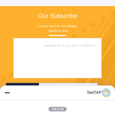
Our Subscribe
Lorem sum is not simply 
random text.
بفرست
NetTAP
4:38 AM