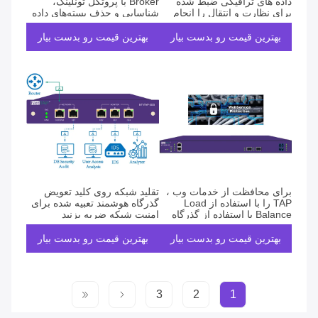
داده های ترافیکی ضبط شده
Broker با پروتکل تونلینگ،
برای نظارت و انتقال را انجام
شناسایی و حذف بسته‌های داده
می دهند
تکراری برای راه‌حل‌های TAP و
NPB شبکه
بهترین قیمت رو بدست بیار
بهترین قیمت رو بدست بیار
برای محافظت از خدمات وب ،
تقلید شبکه روی کلید تعویض
TAP را با استفاده از Load
گذرگاه هوشمند تعبیه شده برای
Balance با استفاده از گذرگاه
امنیت شبکه ضربه بزنید
گذرگاه درون خطی Inline
Bypass Network
بهترین قیمت رو بدست بیار
بهترین قیمت رو بدست بیار
3
2
1