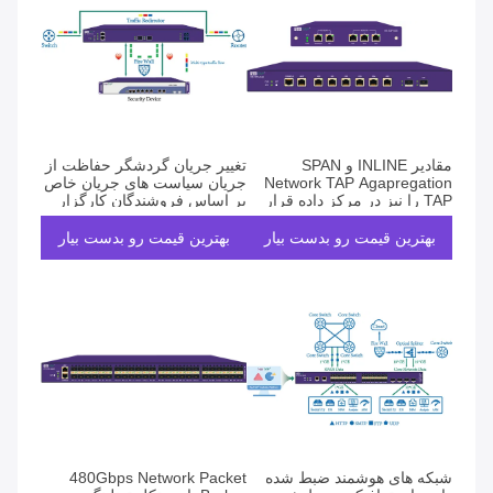
مقادیر INLINE و SPAN
تغییر جریان گردشگر حفاظت از
Network TAP Agapregation
جریان سیاست های جریان خاص
TAP را نیز در مرکز داده قرار
بر اساس فروشندگان کارگزار
می دهد
بسته های شبکه
بهترین قیمت رو بدست بیار
بهترین قیمت رو بدست بیار
شبکه های هوشمند ضبط شده
480Gbps Network Packet