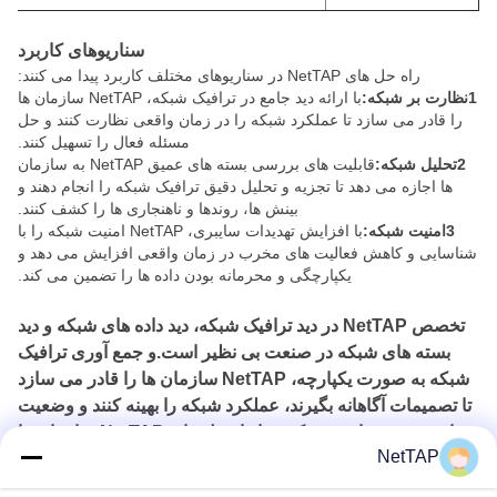
سناریوهای کاربرد
راه حل های NetTAP در سناریوهای مختلف کاربرد پیدا می کنند:
1نظارت بر شبکه:
با ارائه دید جامع در ترافیک شبکه، NetTAP سازمان ها
را قادر می سازد تا عملکرد شبکه را در زمان واقعی نظارت کنند و حل
مسئله فعال را تسهیل کنند.
2تحلیل شبکه:
قابلیت های بررسی بسته های عمیق NetTAP به سازمان
ها اجازه می دهد تا تجزیه و تحلیل دقیق ترافیک شبکه را انجام دهند و
بینش ها، روندها و ناهنجاری ها را کشف کنند.
3امنیت شبکه:
با افزایش تهدیدات سایبری، NetTAP امنیت شبکه را با
شناسایی و کاهش فعالیت های مخرب در زمان واقعی افزایش می دهد و
یکپارچگی و محرمانه بودن داده ها را تضمین می کند.
تخصص NetTAP در دید ترافیک شبکه، دید داده های شبکه و دید
بسته های شبکه در صنعت بی نظیر است.و جمع آوری ترافیک
شبکه به صورت یکپارچه، NetTAP سازمان ها را قادر می سازد
تا تصمیمات آگاهانه بگیرند، عملکرد شبکه را بهینه کنند و وضعیت
امنیتی خود را تقویت کنند. با راه حل های NetTAP،سازمان ها
NetTAP
می توانند با اطمینان از پیچیدگی های مدیریت شبکه مدرن
استفاده کنند.، با دانستن اینکه اطلاعات آنها در دستان امن است.