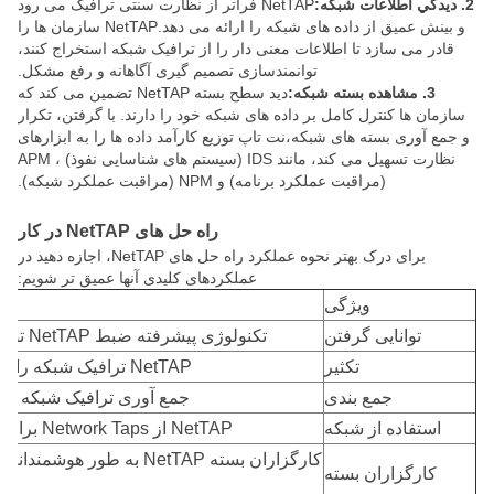
2. ديدگي اطلاعات شبکه:
NetTAP فراتر از نظارت سنتی ترافیک می رود
و بینش عمیق از داده های شبکه را ارائه می دهد.NetTAP سازمان ها را
قادر می سازد تا اطلاعات معنی دار را از ترافیک شبکه استخراج کنند،
توانمندسازی تصمیم گیری آگاهانه و رفع مشکل.
3. مشاهده بسته شبکه:
دید سطح بسته NetTAP تضمین می کند که
سازمان ها کنترل کامل بر داده های شبکه خود را دارند. با گرفتن، تکرار
و جمع آوری بسته های شبکه،نت تاپ توزیع کارآمد داده ها را به ابزارهای
نظارت تسهیل می کند، مانند IDS (سیستم های شناسایی نفوذ) ، APM
(مراقبت عملکرد برنامه) و NPM (مراقبت عملکرد شبکه).
راه حل های NetTAP در کار
برای درک بهتر نحوه عملکرد راه حل های NetTAP، اجازه دهید در
عملکردهای کلیدی آنها عمیق تر شویم:
ویژگی
توانایی گرفتن
تکنولوژی پیشرفته ضبط NetTAP تضمین می کند که داده های ترافیک شبکه به صورت یکپارچه جمع آوری شود.
تکثیر
NetTAP ترافیک شبکه را برای توزیع داده ها به ابزارهای متعدد نظارت و تجزیه و تحلیل تکرار می کند.
جمع بندی
جمع آوری ترافیک شبکه روند
استفاده از شبکه
NetTAP از Network Taps برای دسترسی به ترافیک شبکه بدون اختلال در عملیات شبکه استفاده می کند.
کارگزاران بسته NetTAP به
کارگزاران بسته