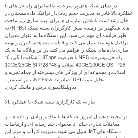
در دنیای شبکه های پر سرعت، تقاضا برای راه حل های با
عملکرد بالا قادر به مدیریت حجم زیادی از ترافیک داده همچنان در
حال رشد است.با تلاش سازمان ها برای بهینه سازی زیرساخت
های شبکهدر این زمینه، نقش کارگزاران بسته شبکه (NPBs) به
طور فزاینده ای مهم می شود. این دستگاه ها به عنوان مدیران
ترافیک هوشمند عمل می کنند و قابلیت مشاهده، کنترل و بهینه
سازی داده های شبکه را فراهم می کنند.در این وبلاگ، ما به یک
راه حل پیشرفته NPB با ظرفیت 1.8Tbps شگفت انگیز، 6*
40GE/100GE QSFP28 اسلات و 48* 10GE/25GE SFP28
اسلات،و مجموعه ای از ویژگی های پیشرفته از جمله تجزیه و
تحلیل بسته DPI، صادرات NetFlow، تایم استیمپ،
ددوپلیکاسیون، برش و ماسک کردن.
نیاز به یک کارگزاری بسته شبکه با عملکرد بالا
در محیط دیجیتال امروز، شبکه ها با مقادیر زیادی از داده ها، از
معاملات تجاری حیاتی تا محتوای چند رسانه ای و ارتباطات
دستگاه های IoT، سیل می شوند.مدیریت کارآمد و موثر این