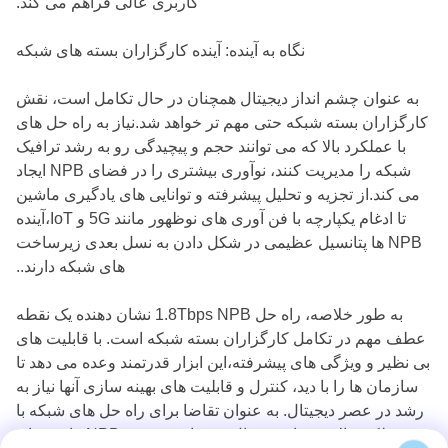
کاربری عالی فراهم می کند.
نگاه به آینده: آینده کارگزاران بسته های شبکه
به عنوان چشم انداز دیجیتال همچنان در حال تکامل است، نقش
کارگزاران بسته شبکه حتی مهم تر خواهد شد.نیاز به راه حل های
با عملکرد بالا که می توانند حجم و پیچیدگی رو به رشد ترافیک
شبکه را مدیریت کنند، نوآوری بیشتری را در فضای NPB ایجاد
می کند.از تجزیه و تحلیل پیشرفته و توانایی های یادگیری ماشین
تا ادغام یکپارچه با فن آوری های نوظهور مانند 5G و IoT،آینده
NPB ها پتانسیل عظیمی در شکل دادن به نسل بعدی زیرساخت
های شبکه دارند..
به طور خلاصه، راه حل 1.8Tbps NPB نشان دهنده یک نقطه
عطف مهم در تکامل کارگزاران بسته شبکه است. با قابلیت های
بی نظیر و ویژگی های پیشرفته،این ابزار قدرتمند وعده می دهد تا
سازمان ها را با دید، کنترل و قابلیت های بهینه سازی آنها نیاز به
رشد در عصر دیجیتال. به عنوان تقاضا برای راه حل های شبکه با
عملکرد بالا همچنان در حال رشد است،نقش NPB ها همچنان