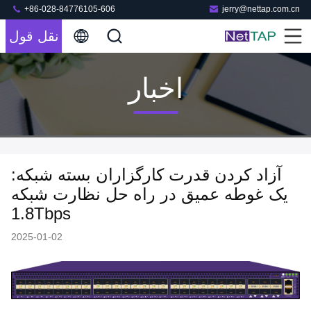
+86-028-84776105-606
jerry@nettap.com.cn
نقل قول
اخبار
آزاد کردن قدرت کارگزاران بسته شبکه:
یک غوطه عمیق در راه حل نظارت شبکه
1.8Tbps
2025-01-02