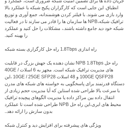
جریان داده ها برای تضمین امنیت شبکه ضروری است، عملکرد و
انطباق. این جایی است که کارگزاران پکیج شبکه با عملکرد بالا
وارد بازی می شوند. با فیلتر کردن هوشمندانه، جمع آوری و توزیع
ترافیک شبکه،NPB ها سازمان ها را قادر می سازند تا در فعالیت
شبکه خود دید جامع داشته باشند.، مشکلات را حل کنید و عملکرد
را بهینه کنید.
راه اندازی 1.8Tbps راه حل کارگزاری بسته شبکه
راه حل NPB 1.8Tbps نشان دهنده یک جهش بزرگ در قابلیت
های مدیریت ترافیک شبکه است. مجهز به 6 اسلات 40GE /
100GE QSFP28 و 48 اسلات 10GE / 25GE SFP28 ،این
دستگاه قدرتمند برای پاسخگویی به خواسته های شبکه های مدرن
با سرعت بالا طراحی شده استاین که آیا مدیریت حجم زیادی از
انتقال داده بین مراکز داده یا مدیریت الگوهای پیچیده ترافیک
محیط های ابری،این راه حل NPB طراحی شده است تا عملکرد
بدون سازش را ارائه دهد..
ویژگی های پیشرفته برای افزایش دید و کنترل شبکه