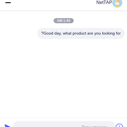
NetTAP
نقش مهمی در شکل دادن به آینده زیرساخت های شبکه ای
خواهند داشت..
1:45 AM
Good day, what product are you looking for?
Chengdu Shuwei Communication
Technology Co., Ltd.
jerry@nettap.com.cn
+86-028-84776105-606
2F ، G4 پارک نرم افزار TianF
u ، چنگدو ، چین.
چین کیفیت خوب کارگزار شبکه بسته عرضه کننده. حقوق چاپ 2026 Chengdu
Shuwei Communication Technology Co., Ltd. . تمامی حقوق محفوظ است.