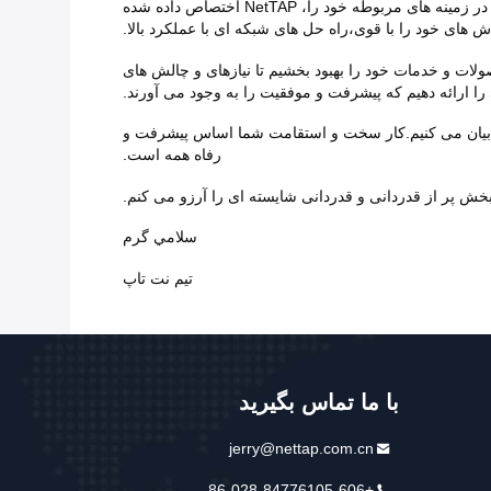
از تلاش های کارگران در همه جا درک می کنیمچه شما در حال مدیریت داده های حیاتی، اطمینان از ارتباطات یکپارچه، و یا هدایت نوآوری در زمینه های مربوطه خود را، NetTAP اختصاص داده شده
ش های خود را با قوی،راه حل های شبکه ای با عملکرد بالا.
ولات و خدمات خود را بهبود بخشیم تا نیازهای و چالش های
را ارائه دهیم که پیشرفت و موفقیت را به وجود می آورند.
 وقفه خود بیان می کنیم.کار سخت و استقامت شما اساس پیشرفت و
رفاه همه است.
خش پر از قدردانی و قدردانی شایسته ای را آرزو می کنم.
سلامي گرم
تيم نت تاپ
با ما تماس بگیرید
jerry@nettap.com.cn
+86-028-84776105-606