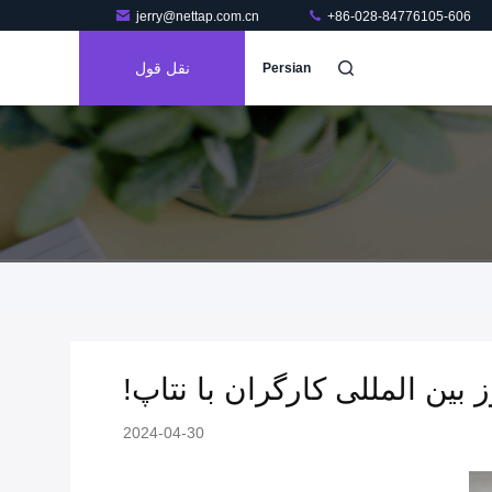
jerry@nettap.com.cn
+86-028-84776105-606
نقل قول
Persian
بین المللی کارگران با نتاپ!
2024-04-30